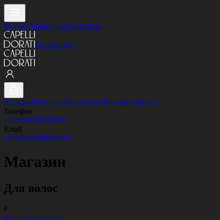
Магазин
Блог
О нас
Контакты
На главную
Магазин
Блог
О нас
Контакты
Личный кабинет
Телефон
+7 (988) 888-08-05
Email
cappeli.dorati@bk.ru
Магазин
Для волос
8
Нет изображения